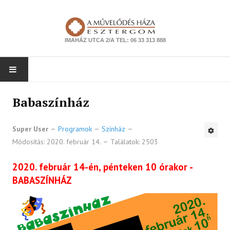
IMAHÁZ UTCA 2/A TEL: 06 33 313 888
NYITÓLAP
Babaszínház
PROGRAMOK
Super User
Programok
Színház
Módosítás: 2020. február 14.
Találatok: 2503
Színház
Zene
2020. február 14-én, pénteken 10 órakor -
BABASZÍNHÁZ
Kiállítás
Tanfolyam
Ismeretterjesztés