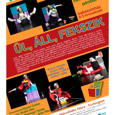
Táncos produkció
Vetítés
Egyéb programok
TEREMBÉRLÉS
TAGJAINK
Klubok, közösségek
Fotográfiai Biennálé
Musical Akadémia JP
ELÉRHETŐSÉGEK
FACEBOOK