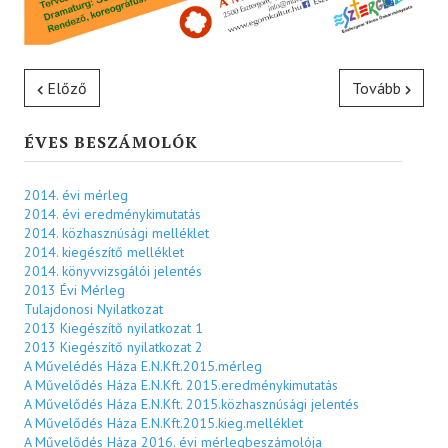
Előző
Tovább
ÉVES BESZÁMOLÓK
2014. évi mérleg
2014. évi eredménykimutatás
2014. közhasznúsági melléklet
2014. kiegészítő melléklet
2014. könyvvizsgálói jelentés
2013 Évi Mérleg
Tulajdonosi Nyilatkozat
2013 Kiegészítő nyilatkozat 1
2013 Kiegészítő nyilatkozat 2
A Művelédés Háza E.N.Kft.2015.mérleg
A Művelődés Háza E.N.Kft. 2015.eredménykimutatás
A Művelődés Háza E.N.Kft. 2015.közhasznúsági jelentés
A Művelődés Háza E.N.Kft.2015.kieg.melléklet
A Művelődés Háza 2016. évi mérlegbeszámolója