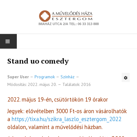
IMAHÁZ UTCA 2/A TEL: 06 33 313 888
NYITÓLAP
Stand uo comedy
PROGRAMOK
Super User
Programok
Színház
Módosítás: 2022. május 20.
Találatok: 2016
Színház
Zene
2022. május 19-én, csütörtökön 19 órakor
Jegyek: elővételben 3000 Ft-os áron vásárolhatók
Kiállítás
a
https://tixa.hu/szikra_laszlo_esztergom_2022
Tanfolyam
oldalon, valamint a művelődési házban.
Ismeretterjesztés