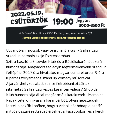
Ugyanolyan mocsok vagy te is, mint a Gizi! - Szikra Laci
stand up comedy estje Esztergomban
Szikra László a Showder Klub és a Rádiókabaré népszerű
humoristája. Magyarország egyik legtermékenyebb stand up
fellépője. 2017 óta hivatalos magyar dumarekorder, 9 óra
8 perces folyamatos stand up comedy műsorával.
A járványhelyzet alatt szinte felrobbantották az
internetet Szikra Laci vicces karantén videói. A Showder
Klub humoristája által megformált karakterek - Mama és
Papa - telefonhívásai a karanténból, olyan népszerűek
lettek a nézők körében, hogy a videók pár hónap alatt 50
milliós össznézettséget értek el a Facebookon, és sikerük