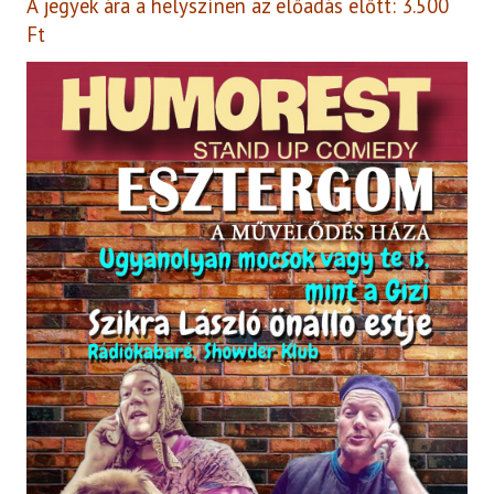
A jegyek ára a helyszínen az előadás előtt: 3.500
Ft
Táncos produkció
Vetítés
Egyéb programok
TEREMBÉRLÉS
TAGJAINK
Klubok, közösségek
Fotográfiai Biennálé
Musical Akadémia JP
ELÉRHETŐSÉGEK
FACEBOOK