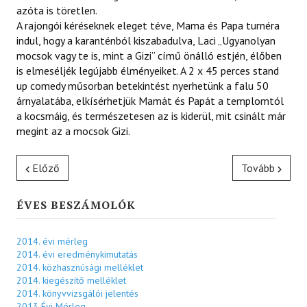
azóta is töretlen.
A rajongói kéréseknek eleget téve, Mama és Papa turnéra
indul, hogy a karanténból kiszabadulva, Laci „Ugyanolyan
mocsok vagy te is, mint a Gizi” című önálló estjén, élőben
is elmeséljék legújabb élményeiket. A 2 x 45 perces stand
up comedy műsorban betekintést nyerhetünk a falu 50
árnyalatába, elkísérhetjük Mamát és Papát a templomtól
a kocsmáig, és természetesen az is kiderül, mit csinált már
megint az a mocsok Gizi.
Előző
Tovább
ÉVES BESZÁMOLÓK
2014. évi mérleg
2014. évi eredménykimutatás
2014. közhasznúsági melléklet
2014. kiegészítő melléklet
2014. könyvvizsgálói jelentés
2013 Évi Mérleg